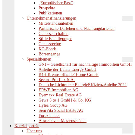
„Europäischer Pass“
Prospekte
Publikationen
Unternehmensfinanzierungen
Mittelstandsanleihen
Partiarische Darlehen und Nachrangdarlehen
Genossenschaften
Stille Beteiligungen
Genussrechte
KG-Fonds
Börsengänge
Spezialthemen
GNI – Gesellschaft für nachhaltige Immobilien GmbH
Anleihe der Luana Energy GmbH
B4H Brennstoffzelle4Home GmbH
Securo Pro Lux S.A.
Deutsche Lichtmiete EnergieEffizienzAnleihe 2022
ERWE Immobilien AG
Eyemaxx Real Estate AG
Gewa 5 to 1 GmbH & Co. KG
Hylea Group AG
SeniVita Social Estate AG
Forexhandel
Abwehr von Massenschäden
Kanzleiporträt
Über uns