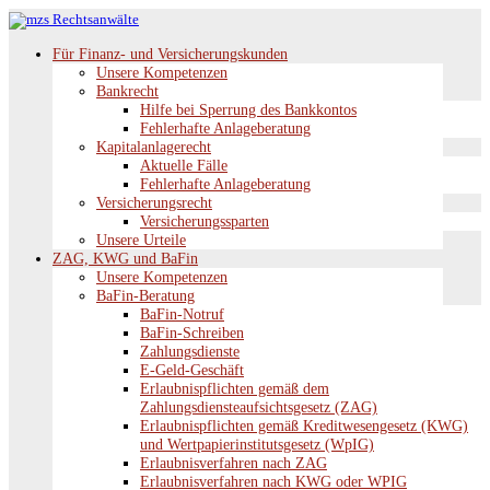
Für Finanz- und Versicherungskunden
Unsere Kompetenzen
Bankrecht
Hilfe bei Sperrung des Bankkontos
Fehlerhafte Anlageberatung
Kapitalanlagerecht
Aktuelle Fälle
Fehlerhafte Anlageberatung
Versicherungsrecht
Versicherungssparten
Unsere Urteile
ZAG, KWG und BaFin
Unsere Kompetenzen
BaFin-Beratung
BaFin-Notruf
BaFin-Schreiben
Zahlungsdienste
E-Geld-Geschäft
Erlaubnispflichten gemäß dem
Zahlungsdiensteaufsichtsgesetz (ZAG)
Erlaubnispflichten gemäß Kreditwesengesetz (KWG)
und Wertpapierinstitutsgesetz (WpIG)
Erlaubnisverfahren nach ZAG
Erlaubnisverfahren nach KWG oder WPIG